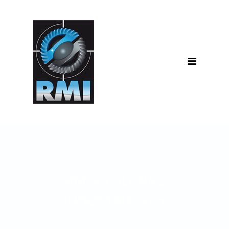
ACCUEIL
GROUPE
RMI CONCEPT
Je conçois
RMI MAINTENANCE
J’interviens
RMI SERVICES
Je propose
RMI NÉGOCE
RMI au GLOBAL
Je négocie
INDUSTRIE 2021
RMI
Je forme