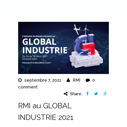
ACTIVITÉS
Maintenance
Construction,
Reconstruction
Formation
Robotique
Services
septembre 7, 2021
RMI
0
comment
Achat, Vente
Share:
Exosquelette MATE
RMI au GLOBAL
ACTUALITÉS
INDUSTRIE 2021